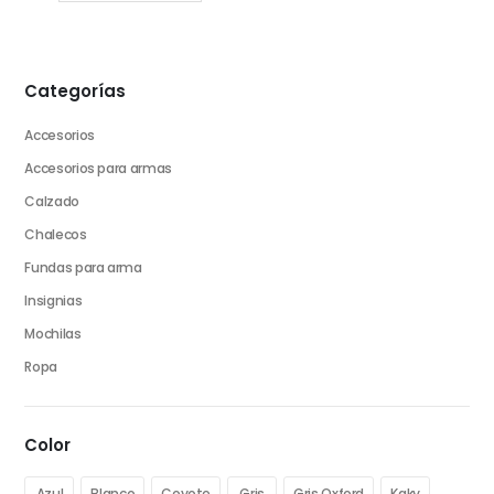
Categorías
Accesorios
Accesorios para armas
Calzado
Chalecos
Fundas para arma
Insignias
Mochilas
Ropa
Color
Azul
Blanco
Coyote
Gris
Gris Oxford
Kaky