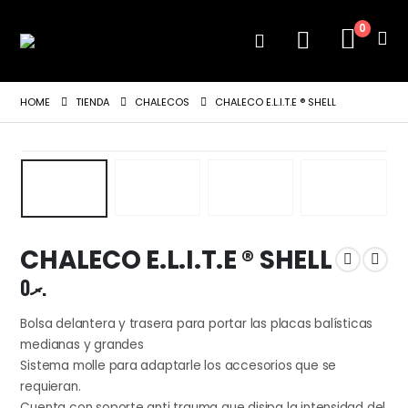
0
HOME
TIENDA
CHALECOS
CHALECO E.L.I.T.E ® SHELL
CHALECO E.L.I.T.E ® SHELL
0
.ރ
Bolsa delantera y trasera para portar las placas balísticas
medianas y grandes
Sistema molle para adaptarle los accesorios que se
requieran.
Cuenta con soporte anti trauma que disipa la intensidad del