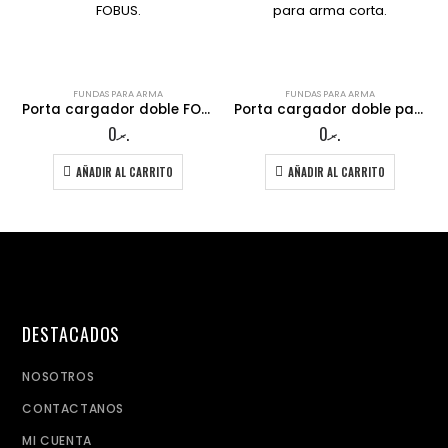
FUNDAS PARA ARMA
FUNDAS PARA ARMA
.
Porta cargador doble FOBUS.
Porta cargador doble para arma corta.
0
.ރ
0
.ރ
AÑADIR AL CARRITO
AÑADIR AL CARRITO
DESTACADOS
NOSOTROS
CONTACTANOS
MI CUENTA