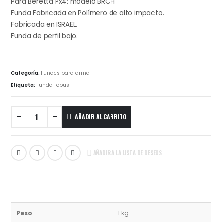
Para Beretta Px4: modelo BRCH
Funda Fabricada en Polímero de alto impacto.
Fabricada en ISRAEL.
Funda de perfil bajo.
Categoría:
Fundas para arma
Etiqueta:
Funda Fobus
AÑADIR AL CARRITO
AÑADIR A LA LISTA DE DESEOS
Peso
1 kg