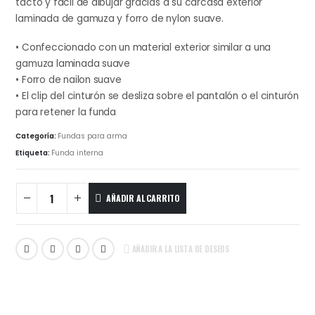
tacto y fácil de dibujar gracias a su carcasa exterior
laminada de gamuza y forro de nylon suave.
• Confeccionado con un material exterior similar a una
gamuza laminada suave
• Forro de nailon suave
• El clip del cinturón se desliza sobre el pantalón o el cinturón
para retener la funda
Categoría:
Fundas para arma
Etiqueta:
Funda interna
AÑADIR AL CARRITO
AÑADIR A LA LISTA DE DESEOS