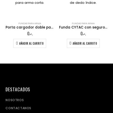
FUNDAS PARA ARMA
FUNDAS PARA ARMA
Porta cargador doble para arma corta.
Funda CYTAC con seguro de dedo índice.
0
.ރ
0
.ރ
AÑADIR AL CARRITO
AÑADIR AL CARRITO
DESTACADOS
NOSOTROS
CONTACTANOS